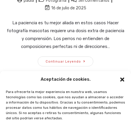
Autor
Categoría
Comentarios
paula
Fotografía
Sin comentarios
de
de
de
Última
16 de julio de 2025
la
la
la
modificación
entrada:
entrada:
entrada:
de
La paciencia es tu mejor aliada en estos casos Hacer
la
fotografía mascotas requiere una dosis extra de paciencia
entrada:
y comprensión. Los perros no entienden de
composiciones perfectas ni de direcciones…
Cómo
Continuar Leyendo
Hacerle
Una
Buena
Foto
Aceptación de cookies.
A
Mi
Perro
Para ofrecerte la mejor experiencia en nuestra web, usamos
tecnologías como las cookies, que nos ayudan a almacenar o acceder
a información de tu dispositivo. Gracias a tu consentimiento, podemos
procesar datos como tus hábitos de navegación o identificadores
únicos. Si no aceptas o retiras tu consentimiento, algunas funciones
POLÍTICA DE PRIVACIDAD
AVISO LEGAL
del sitio podrían verse afectadas.
POLÍTICA DE COOKIES