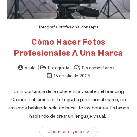
fotografia profesional consejos
Cómo Hacer Fotos
Profesionales A Una Marca
Autor
Categoría
Comentarios
paula
Fotografía
Sin comentarios
de
de
de
Última
16 de julio de 2025
la
la
la
modificación
entrada:
entrada:
entrada:
de
La importancia de la coherencia visual en el branding
la
Cuando hablamos de fotografía profesional marca, no
entrada:
estamos hablando solo de hacer fotos bonitas. Estamos
hablando de crear un lenguaje visual…
Cómo
Continuar Leyendo
Hacer