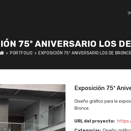
I
IÓN 75º ANIVERSARIO LOS D
>
PORTFOLIO
>
EXPOSICIÓN 75º ANIVERSARIO LOS DE BRONC
Exposición 75º Aniv
Diseño gráfico para la expos
Bronce.
URL del proyecto:
https
Categorías:
Diseño gráfic