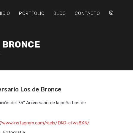
NICIO
PORTFOLIO
BLOG
CONTACTO
E BRONCE
E
ersario Los de Bronce
ición del 75º Aniversario de la peña Los de
://www.instagram.com/reels/DKO-cfws8XN/
o, Fotografía