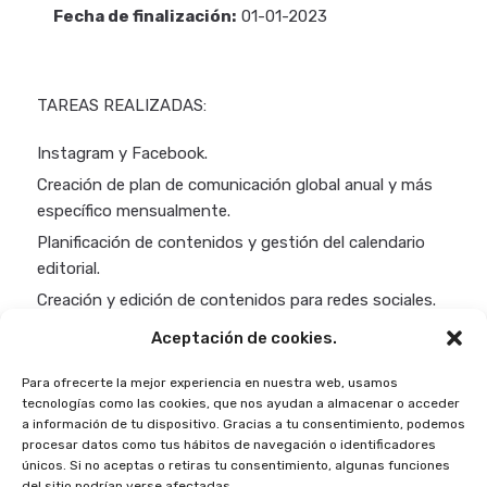
Fecha de finalización:
01-01-2023
TAREAS REALIZADAS:
Instagram y Facebook.
Creación de plan de comunicación global anual y más
específico mensualmente.
Planificación de contenidos y gestión del calendario
editorial.
Creación y edición de contenidos para redes sociales.
Análisis de resultados y elaboración de reportes.
Aceptación de cookies.
Gestión y seguimiento de la comunidad online.
Para ofrecerte la mejor experiencia en nuestra web, usamos
tecnologías como las cookies, que nos ayudan a almacenar o acceder
a información de tu dispositivo. Gracias a tu consentimiento, podemos
procesar datos como tus hábitos de navegación o identificadores
únicos. Si no aceptas o retiras tu consentimiento, algunas funciones
del sitio podrían verse afectadas.