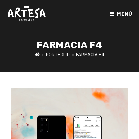
Ir
al
MENÚ
contenido
FARMACIA F4
>
PORTFOLIO
>
FARMACIA F4