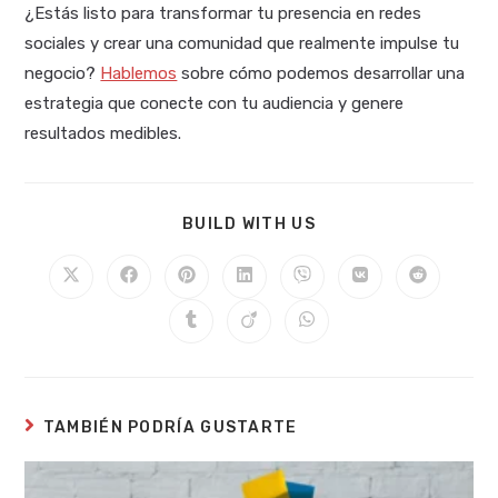
¿Estás listo para transformar tu presencia en redes
sociales y crear una comunidad que realmente impulse tu
negocio?
Hablemos
sobre cómo podemos desarrollar una
estrategia que conecte con tu audiencia y genere
resultados medibles.
COMPARTIR
BUILD WITH US
ESTE
CONTENIDO
Se
Se
Se
Se
Se
Se
Se
abre
abre
abre
abre
abre
abre
abre
en
en
en
en
en
en
en
Se
Se
Se
una
una
una
una
una
una
una
abre
abre
abre
nueva
nueva
nueva
nueva
nueva
nueva
nueva
en
en
en
ventana
ventana
ventana
ventana
ventana
ventana
ventana
una
una
una
nueva
nueva
nueva
ventana
ventana
ventana
TAMBIÉN PODRÍA GUSTARTE