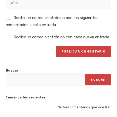
de
usuario
la
correo
para
URL
electrónico
comentar
Recibir un correo electrónico con los siguientes
de
para
comentarios a esta entrada.
tu
comentar
web
Recibir un correo electrónico con cada nueva entrada.
(opcional)
Buscar
BUSCAR
Comentarios recientes
No hay comentarios que mostrar.