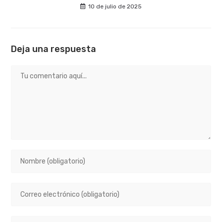
10 de julio de 2025
Deja una respuesta
Comentario
Introduce
tu
nombre
Introduce
o
tu
nombre
dirección
de
Introduce