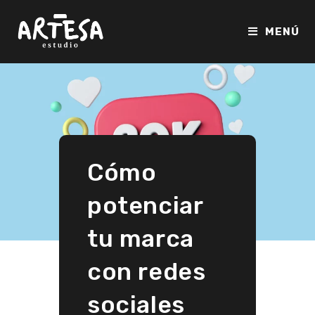
Ir
al
MENÚ
contenido
Cómo
potenciar
tu marca
con redes
sociales